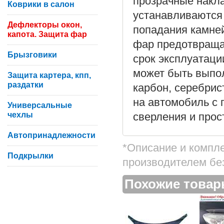
прозрачные накла
Коврики в салон
устанавливаются
Дефлекторы окон,
попадания камней
капота. Защита фар
фар предотвраща
Брызговики
срок эксплуатац
может быть выпол
Защита картера, кпп,
раздатки
карбон, серебрис
на автомобиль с 
Универсальные
чехлы
сверления и прос
Автопринадлежности
*Описание и компл
Подкрылки
производителем бе
Похожие това