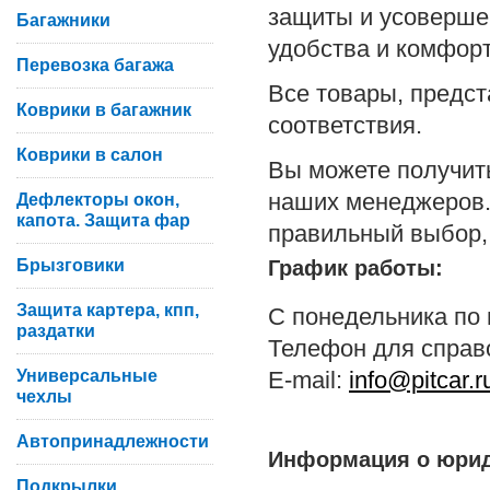
защиты и усоверше
Багажники
удобства и комфорт
Перевозка багажа
Все товары, предс
Коврики в багажник
соответствия.
Коврики в салон
Вы можете получит
наших менеджеров.
Дефлекторы окон,
капота. Защита фар
правильный выбор,
Брызговики
График работы:
Защита картера, кпп,
С понедельника по п
раздатки
Телефон для справо
Универсальные
E-mail:
info@pitcar.r
чехлы
Автопринадлежности
Информация о юрид
Подкрылки