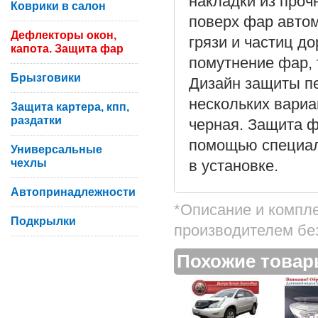
накладки из проч
Коврики в салон
поверх фар автом
Дефлекторы окон,
грязи и частиц д
капота. Защита фар
помутнение фар, 
Брызговики
Дизайн защиты п
нескольких вариа
Защита картера, кпп,
раздатки
черная. Защита 
помощью специаль
Универсальные
чехлы
в установке.
Автопринадлежности
*Описание и компл
Подкрылки
производителем бе
Похожие това