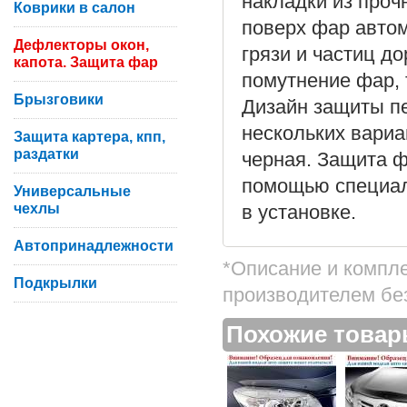
накладки из проч
Коврики в салон
поверх фар автом
Дефлекторы окон,
грязи и частиц д
капота. Защита фар
помутнение фар, 
Брызговики
Дизайн защиты п
нескольких вариа
Защита картера, кпп,
раздатки
черная. Защита 
помощью специаль
Универсальные
чехлы
в установке.
Автопринадлежности
*Описание и компл
Подкрылки
производителем бе
Похожие това