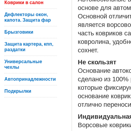
Коврики в салон
основе для автом
Дефлекторы окон,
Основной отличит
капота. Защита фар
является ворсово
Брызговики
часть ковриков с
ковролина, удобн
Защита картера, кпп,
сохнет.
раздатки
Не скользят
Универсальные
чехлы
Основание автоко
сделано из 100%
Автопринадлежности
которые фиксирую
Подкрылки
основание коврик
отлично переноси
Индивидуальна
Ворсовые коврики