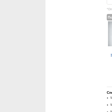
*Оп
П
Сп