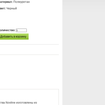
атериал:
Полиуретан
вет:
Черный
оличество:
тва Novline изготовлены из