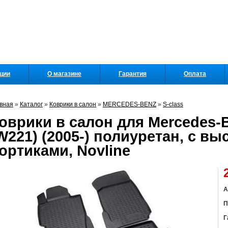
кции
О магазине
Гарантия
Оплата
вная
»
Каталог
»
Коврики в салон
»
MERCEDES-BENZ
»
S-class
оврики в салон для Mercedes-B
W221) (2005-) полиуретан, с в
ортиками, Novline
А
П
Г