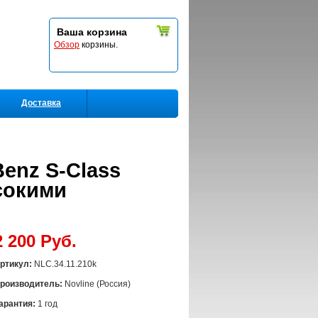
Ваша корзина
Обзор
корзины.
Доставка
enz S-Class
ысокими
2 200 Руб.
ртикул:
NLC.34.11.210k
роизводитель:
Novline (Россия)
арантия:
1 год