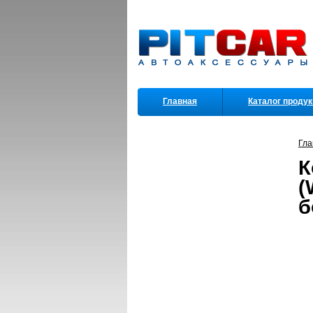
Главная
Каталог проду
Партнеры
Гла
К
(
б