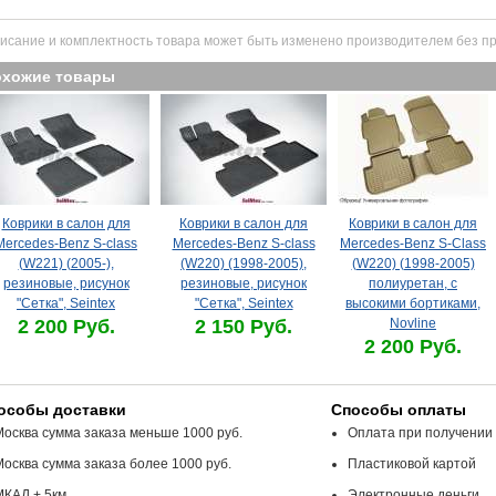
исание и комплектность товара может быть изменено производителем без п
охожие товары
Коврики в салон для
Коврики в салон для
Коврики в салон для
Mercedes-Benz S-class
Mercedes-Benz S-class
Mercedes-Benz S-Class
(W221) (2005-),
(W220) (1998-2005),
(W220) (1998-2005)
резиновые, рисунок
резиновые, рисунок
полиуретан, с
"Сетка", Seintex
"Сетка", Seintex
высокими бортиками,
2 200 Руб.
2 150 Руб.
Novline
2 200 Руб.
особы доставки
Способы оплаты
Москва сумма заказа меньше 1000 руб.
Оплата при получении
Москва сумма заказа более 1000 руб.
Пластиковой картой
МКАД + 5км
Электронные деньги