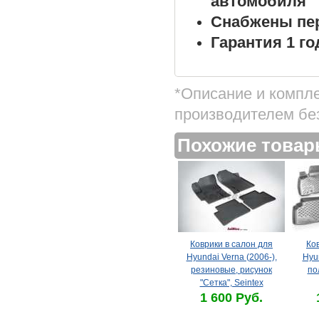
автомобиля
Снабжены пе
Гарантия 1 го
*Описание и компл
производителем бе
Похожие това
Коврики в салон для
Ко
Hyundai Verna (2006-),
Hyun
резиновые, рисунок
по
"Сетка", Seintex
1 600 Руб.