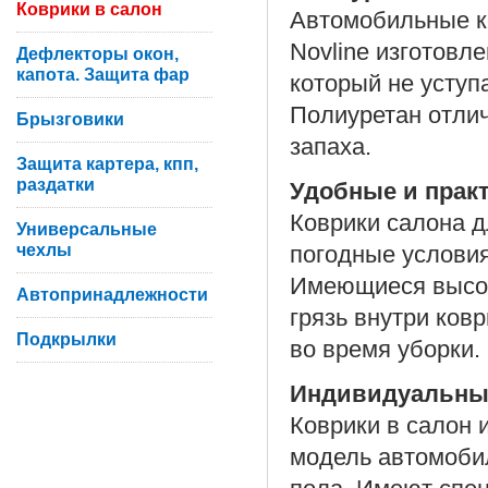
Коврики в салон
Автомобильные ко
Novline изготовл
Дефлекторы окон,
капота. Защита фар
который не уступ
Полиуретан отлич
Брызговики
запаха.
Защита картера, кпп,
раздатки
Удобные и прак
Коврики салона д
Универсальные
чехлы
погодные условия
Имеющиеся высок
Автопринадлежности
грязь внутри ков
Подкрылки
во время уборки.
Индивидуальны
Коврики в салон 
модель автомоби