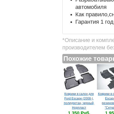
автомобиля
Как правило,с
Гарантия 1 год
*Описание и компл
производителем бе
Похожие това
Коврики в салон для
Коврики в 
Ford Escape (2008-),
Escape
полиуретан, черный,
резинов
Норпласт
"Сетка
1 350 Руб.
1 95