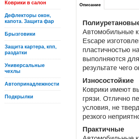
Коврики в салон
Описание
Дефлекторы окон,
капота. Защита фар
Полиуретановы
Автомобильные ко
Брызговики
Escape изготовле
Защита картера, кпп,
пластичностью на
раздатки
выполняются для
Универсальные
результате чего 
чехлы
Износостойкие
Автопринадлежности
Коврики имеют вы
Подкрылки
грязи. Отлично п
условия, не твер
резкого неприятн
Практичные
Автомобильные ко