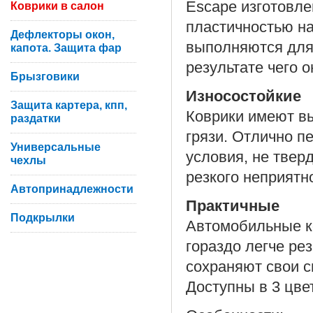
Escape изготовле
Коврики в салон
пластичностью на
Дефлекторы окон,
выполняются для
капота. Защита фар
результате чего 
Брызговики
Износостойкие
Защита картера, кпп,
Коврики имеют вы
раздатки
грязи. Отлично п
Универсальные
условия, не твер
чехлы
резкого неприятн
Автопринадлежности
Практичные
Подкрылки
Автомобильные ко
гораздо легче ре
сохраняют свои с
Доступны в 3 цве