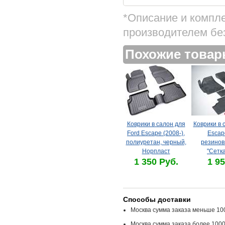
*Описание и компл
производителем бе
Похожие това
Коврики в салон для
Коврики в 
Ford Escape (2008-),
Escape
полиуретан, черный,
резинов
Норпласт
"Сетка
1 350 Руб.
1 95
Способы доставки
Москва сумма заказа меньше 100
Москва сумма заказа более 1000