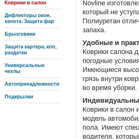
Novline изготовл
Коврики в салон
который не уступ
Дефлекторы окон,
Полиуретан отлич
капота. Защита фар
запаха.
Брызговики
Удобные и прак
Защита картера, кпп,
Коврики салона д
раздатки
погодные условия
Универсальные
Имеющиеся высок
чехлы
грязь внутри ков
Автопринадлежности
во время уборки.
Подкрылки
Индивидуальны
Коврики в салон 
модель автомоби
пола. Имеют спе
водителя, которы