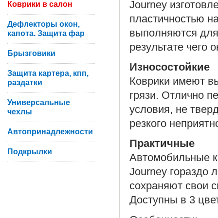
Journey изготовл
Коврики в салон
пластичностью на
Дефлекторы окон,
выполняются для
капота. Защита фар
результате чего 
Брызговики
Износостойкие
Защита картера, кпп,
Коврики имеют вы
раздатки
грязи. Отлично п
Универсальные
условия, не твер
чехлы
резкого неприятн
Автопринадлежности
Практичные
Подкрылки
Автомобильные ко
Journey гораздо 
сохраняют свои с
Доступны в 3 цве