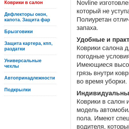
Novline изготовл
Коврики в салон
который не уступ
Дефлекторы окон,
Полиуретан отлич
капота. Защита фар
запаха.
Брызговики
Удобные и прак
Защита картера, кпп,
Коврики салона д
раздатки
погодные условия
Универсальные
Имеющиеся высок
чехлы
грязь внутри ков
Автопринадлежности
во время уборки.
Подкрылки
Индивидуальны
Коврики в салон 
модель автомоби
пола. Имеют спе
водителя, которы