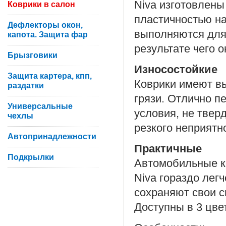
Niva изготовлены
Коврики в салон
пластичностью на
Дефлекторы окон,
выполняются для
капота. Защита фар
результате чего 
Брызговики
Износостойкие
Защита картера, кпп,
Коврики имеют вы
раздатки
грязи. Отлично п
Универсальные
условия, не твер
чехлы
резкого неприятн
Автопринадлежности
Практичные
Подкрылки
Автомобильные ко
Niva гораздо лег
сохраняют свои с
Доступны в 3 цве