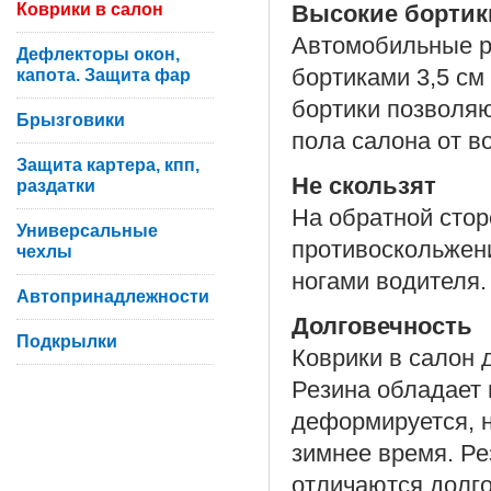
Коврики в салон
Высокие бортик
Автомобильные ре
Дефлекторы окон,
бортиками 3,5 см
капота. Защита фар
бортики позволя
Брызговики
пола салона от во
Защита картера, кпп,
Не скользят
раздатки
На обратной сто
Универсальные
противоскольжени
чехлы
ногами водителя.
Автопринадлежности
Долговечность
Подкрылки
Коврики в салон 
Резина обладает 
деформируется, н
зимнее время. Р
отличаются долго