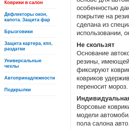
Коврики в салон
особенностью дан
Дефлекторы окон,
покрытие на рези
капота. Защита фар
сделана из специ
Брызговики
использовании, он
Защита картера, кпп,
Не скользят
раздатки
Основание автоко
Универсальные
резины, имеющей
чехлы
фиксируют коврик
ковриков удержив
Автопринадлежности
переносит мороз.
Подкрылки
Индивидуальна
Ворсовые коврики
модели автомоби
пола салона авто