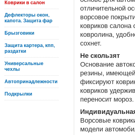
Коврики в салон
отличительной ос
Дефлекторы окон,
ворсовое покрыти
капота. Защита фар
ковриков салона 
Брызговики
ковролина, удобн
сохнет.
Защита картера, кпп,
раздатки
Не скользят
Универсальные
Основание автоко
чехлы
резины, имеющей
фиксируют коврик
Автопринадлежности
ковриков удержив
Подкрылки
переносит мороз.
Индивидуальна
Ворсовые коврики
модели автомоби