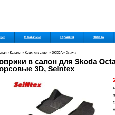
кции
О магазине
Гарантия
Оплата
вная
»
Каталог
»
Коврики в салон
»
SKODA
»
Octavia
оврики в салон для Skoda Octavi
орсовые 3D, Seintex
А
П
Г
М