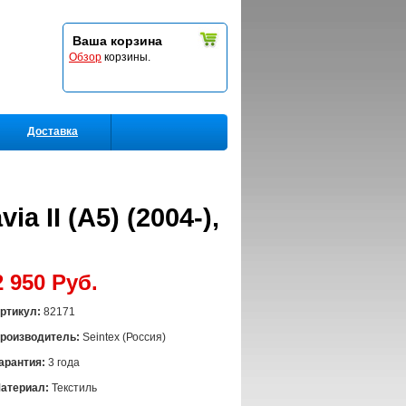
Ваша корзина
Обзор
корзины.
Доставка
a II (A5) (2004-),
2 950 Руб.
ртикул:
82171
роизводитель:
Seintex (Россия)
арантия:
3 года
атериал:
Текстиль