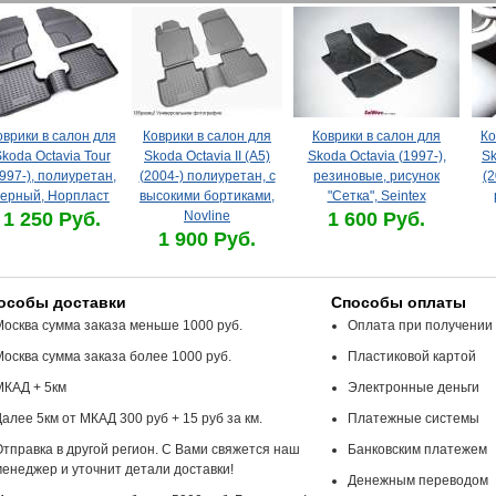
оврики в салон для
Коврики в салон для
Коврики в салон для
Ко
koda Octavia Tour
Skoda Octavia II (A5)
Skoda Octavia (1997-),
Sk
997-), полиуретан,
(2004-) полиуретан, с
резиновые, рисунок
(2
черный, Норпласт
высокими бортиками,
"Сетка", Seintex
1 250 Руб.
Novline
1 600 Руб.
1 900 Руб.
особы доставки
Способы оплаты
Москва сумма заказа меньше 1000 руб.
Оплата при получении
Москва сумма заказа более 1000 руб.
Пластиковой картой
МКАД + 5км
Электронные деньги
алее 5км от МКАД 300 руб + 15 руб за км.
Платежные системы
Отправка в другой регион. С Вами свяжется наш
Банковским платежем
менеджер и уточнит детали доставки!
Денежным переводом