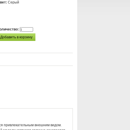
вет:
Серый
оличество:
ются привлекательным внешним видом.