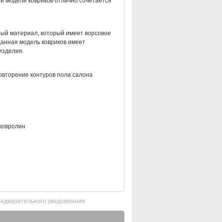
ой модели ковриков отлично сочетается
нный материал, который имеет ворсовое
данная модель ковриков имеет
изделия.
овторение контуров пола салона
ковролин
редварительного уведомления