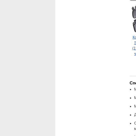
К
S
(1
Сп
Д