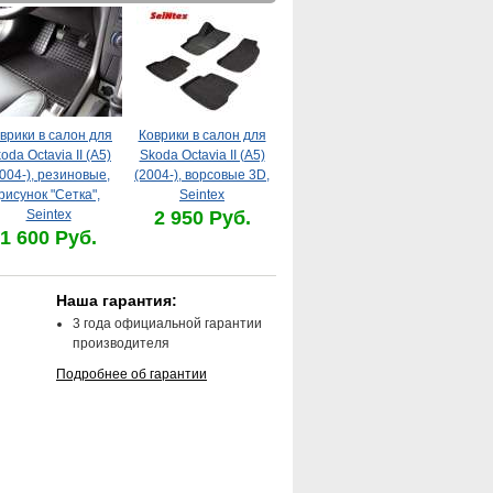
врики в салон для
Коврики в салон для
oda Octavia II (A5)
Skoda Octavia II (A5)
004-), резиновые,
(2004-), ворсовые 3D,
рисунок "Сетка",
Seintex
Seintex
2 950 Руб.
1 600 Руб.
Наша гарантия:
3 года официальной гарантии
производителя
Подробнее об гарантии