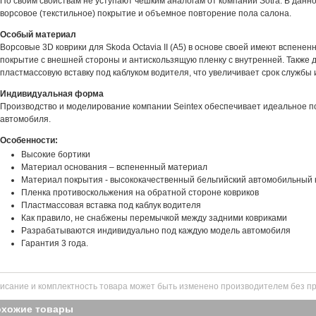
По своим свойствам не уступают чешким аналогам от компании Sotra. В данн
ворсовое (текстильное) покрытие и объемное повторение пола салона.
Особый материал
Ворсовые 3D коврики для Skoda Octavia II (A5) в основе своей имеют вспене
покрытие с внешней стороны и антискользящую пленку с внутренней. Также 
пластмассовую вставку под каблуком водителя, что увеличивает срок службы 
Индивидуальная форма
Производство и моделирование компании Seintex обеспечивает идеальное п
автомобиля.
Особенности:
Высокие бортики
Материал основания – вспененный материал
Материал покрытия - высококачественный бельгийский автомобильный 
Пленка противоскольжения на обратной стороне ковриков
Пластмассовая вставка под каблук водителя
Как правило, не снабжены перемычкой между задними ковриками
Разрабатываются индивидуально под каждую модель автомобиля
Гарантия 3 года.
исание и комплектность товара может быть изменено производителем без п
охожие товары