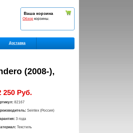
Ваша корзина
Обзор
корзины.
Доставка
dero (2008-),
2 250 Руб.
ртикул:
82167
роизводитель:
Seintex (Россия)
арантия:
3 года
атериал:
Текстиль