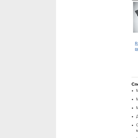
R
р
Сп
Д