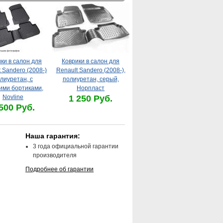
ки в салон для
Коврики в салон для
 Sandero (2008-)
Renault Sandero (2008-),
лиуретан, с
полиуретан, серый,
ими бортиками,
Норпласт
Novline
1 250 Руб.
500 Руб.
Наша гарантия:
3 года официальной гарантии
производителя
Подробнее об гарантии