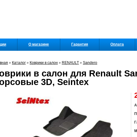
кции
О магазине
Гарантия
Оплата
вная
»
Каталог
»
Коврики в салон
»
RENAULT
»
Sandero
оврики в салон для Renault San
орсовые 3D, Seintex
А
П
Г
М