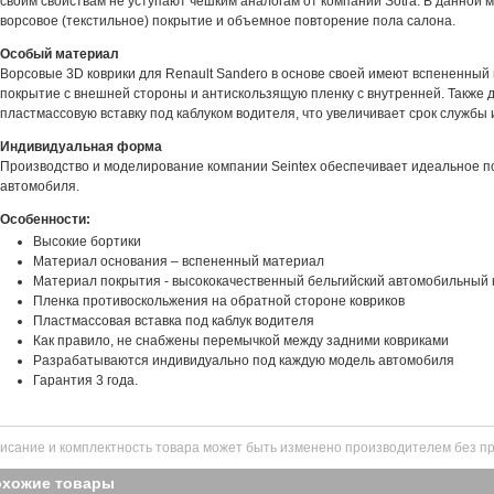
своим свойствам не уступают чешким аналогам от компании Sotra. В данной 
ворсовое (текстильное) покрытие и объемное повторение пола салона.
Особый материал
Ворсовые 3D коврики для Renault Sandero в основе своей имеют вспененный
покрытие с внешней стороны и антискользящую пленку с внутренней. Также 
пластмассовую вставку под каблуком водителя, что увеличивает срок службы 
Индивидуальная форма
Производство и моделирование компании Seintex обеспечивает идеальное п
автомобиля.
Особенности:
Высокие бортики
Материал основания – вспененный материал
Материал покрытия - высококачественный бельгийский автомобильный 
Пленка противоскольжения на обратной стороне ковриков
Пластмассовая вставка под каблук водителя
Как правило, не снабжены перемычкой между задними ковриками
Разрабатываются индивидуально под каждую модель автомобиля
Гарантия 3 года.
исание и комплектность товара может быть изменено производителем без п
охожие товары