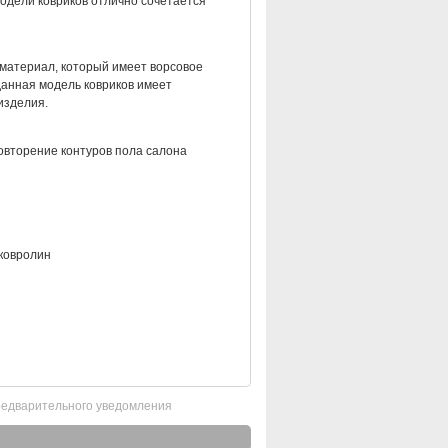
модели ковриков отлично сочетается
 материал, который имеет ворсовое
данная модель ковриков имеет
изделия.
овторение контуров пола салона
ковролин
редварительного уведомления