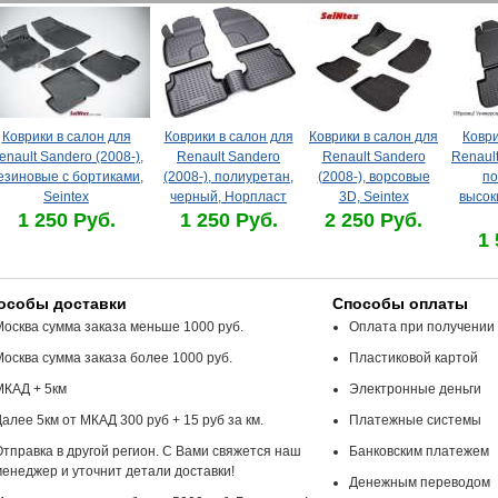
Коврики в салон для
Коврики в салон для
Коврики в салон для
Коври
enault Sandero (2008-),
Renault Sandero
Renault Sandero
Renault
езиновые с бортиками,
(2008-), полиуретан,
(2008-), ворсовые
по
Seintex
черный, Норпласт
3D, Seintex
высок
1 250 Руб.
1 250 Руб.
2 250 Руб.
1 
особы доставки
Способы оплаты
Москва сумма заказа меньше 1000 руб.
Оплата при получении
Москва сумма заказа более 1000 руб.
Пластиковой картой
МКАД + 5км
Электронные деньги
алее 5км от МКАД 300 руб + 15 руб за км.
Платежные системы
Отправка в другой регион. С Вами свяжется наш
Банковским платежем
менеджер и уточнит детали доставки!
Денежным переводом