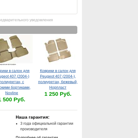
редварительного уведомления
рики в салон для
Коврики в салон для
geot 407 (2004-)
Peugeot 407 (2004-),
полиуретан, с
полиуретан, бежевый,
окими бортиками,
Норпласт
Novline
1 250 Руб.
1 500 Руб.
Наша гарантия:
3 года официальной гарантии
производителя
Подробнее об гарантии