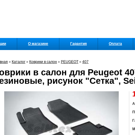
кции
О магазине
Гарантия
Оплата
вная
»
Каталог
»
Коврики в салон
»
PEUGEOT
»
407
оврики в салон для Peugeot 407
езиновые, рисунок "Сетка", Se
А
П
Г
М