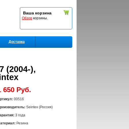
Ваша корзина
Обзор
корзины.
Доставка
 (2004-),
intex
1 650 Руб.
ртикул:
00516
роизводитель:
Seintex (Россия)
арантия:
3 года
атериал:
Резина