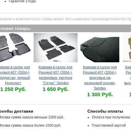
Гарантия 3 года.
исание и комплектность товара может быть изменено производителем без п
охожие товары
врики в салон для
Коврики в салон для
Коврики в салон для
Ков
ugeot 407 (2004-),
Peugeot 407 (2004-),
Peugeot 407 (2004-),
Peu
лиуретан, черный,
резиновые, рисунок
ворсовые на
Норпласт
"Сетка", Seintex
резиновой основе,
выс
1 250 Руб.
1 650 Руб.
Seintex
1 300 Руб.
особы доставки
Способы оплаты
Москва сумма заказа меньше 1000 руб.
Оплата при получении
Москва сумма заказа более 1000 руб.
Пластиковой картой