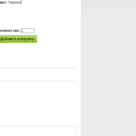
вет:
Черный
оличество: