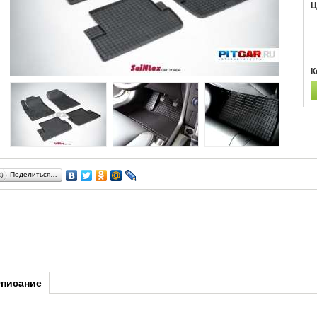
Ц
К
Поделиться…
писание