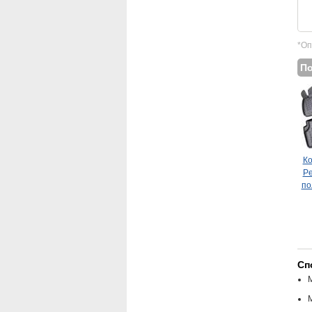
*Оп
П
Ко
Pe
по
Сп