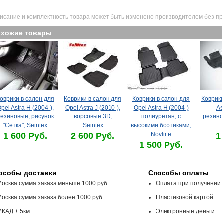
исание и комплектность товара может быть изменено производителем без п
охожие товары
оврики в салон для
Коврики в салон для
Коврики в салон для
Коврик
pel Astra H (2004-),
Opel Astra J (2010-),
Opel Astra H (2004-)
As
езиновые, рисунок
ворсовые 3D,
полиуретан, с
резино
"Сетка", Seintex
Seintex
высокими бортиками,
1 600 Руб.
2 600 Руб.
Novline
1
1 500 Руб.
особы доставки
Способы оплаты
Москва сумма заказа меньше 1000 руб.
Оплата при получении
Москва сумма заказа более 1000 руб.
Пластиковой картой
МКАД + 5км
Электронные деньги