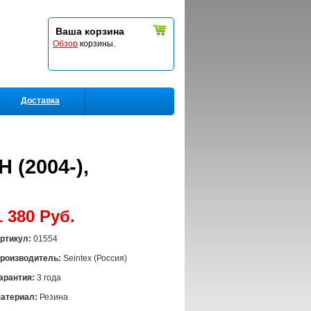
Ваша корзина
Обзор
корзины.
Доставка
 (2004-),
1 380 Руб.
ртикул:
01554
роизводитель:
Seintex (Россия)
арантия:
3 года
атериал:
Резина