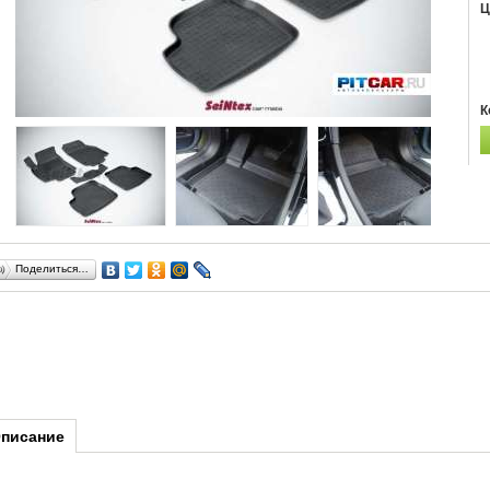
Ц
К
Поделиться…
писание