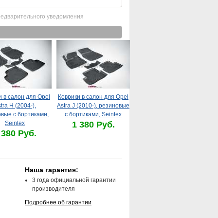
редварительного уведомления
и в салон для Opel
Коврики в салон для Opel
tra H (2004-),
Astra J (2010-), резиновые
вые с бортиками,
с бортиками, Seintex
Seintex
1 380 Руб.
 380 Руб.
Наша гарантия:
3 года официальной гарантии
производителя
Подробнее об гарантии