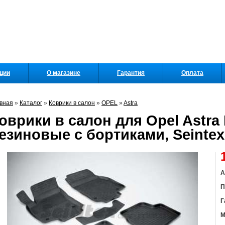
кции
О магазине
Гарантия
Оплата
вная
»
Каталог
»
Коврики в салон
»
OPEL
»
Astra
оврики в салон для Opel Astra H
езиновые с бортиками, Seintex
А
П
Г
М