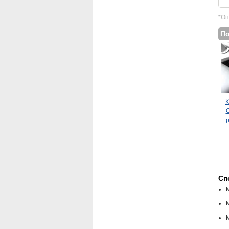
*Оп
П
К
O
р
Сп