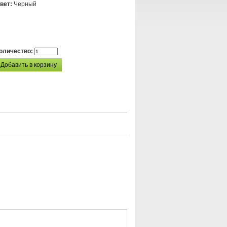
вет:
Черный
оличество: