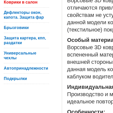
Ворсовые 3D ковр
Коврики в салон
отличаются прив
Дефлекторы окон,
свойствам не уст
капота. Защита фар
данной модели ко
Брызговики
(текстильное) по
Защита картера, кпп,
Особый матери
раздатки
Ворсовые 3D ковр
Универсальные
вспененный матер
чехлы
внешней стороны 
Автопринадлежности
данная модель ко
каблуком водител
Подкрылки
Индивидуальна
Производство и м
идеальное повтор
Особенности: