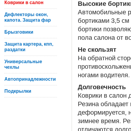
Коврики в салон
Высокие бортик
Автомобильные ре
Дефлекторы окон,
бортиками 3,5 см
капота. Защита фар
бортики позволя
Брызговики
пола салона от во
Защита картера, кпп,
Не скользят
раздатки
На обратной сто
Универсальные
противоскольжени
чехлы
ногами водителя.
Автопринадлежности
Долговечность
Подкрылки
Коврики в салон 
Резина обладает 
деформируется, н
зимнее время. Р
отличаются долго