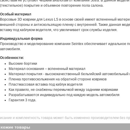
свойствам не уступают чешким аналогам от компании Sotra. В данной модели
(текстильное) покрытие и объемное повторение пола салона.
Особый материал
Ворсовые 3D коврики для Lexus LS в основе своей имеют вспененный матери
внешней стороны и антискользящую пленку с внутренней. Также данная мод
вставку под каблуком водителя, что увеличивает срок службы изделия.
Индивидуальная форма
Производство и моделирование компании Seintex обеспечивает идеальное п
автомобиля.
Особенности:
Высокие бортики
Материал основания – вспененный материал
Материал покрытия - высококачественный бельгийский автомобильный 
Пленка противоскольжения на обратной стороне ковриков
Пластмассовая вставка под каблук водителя
Как правило, не снабжены перемычкой между задними ковриками
Разрабатываются индивидуально под каждую модель автомобиля
Гарантия 3 года.
исание и комплектность товара может быть изменено производителем без п
охожие товары