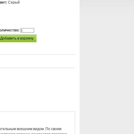
вет:
Серый
оличество:
кательным внешним видом. По своим