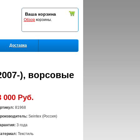
Ваша корзина
Обзор
корзины.
Доставка
2007-), ворсовые
3 000 Руб.
ртикул:
81968
роизводитель:
Seintex (Россия)
арантия:
3 года
атериал:
Текстиль