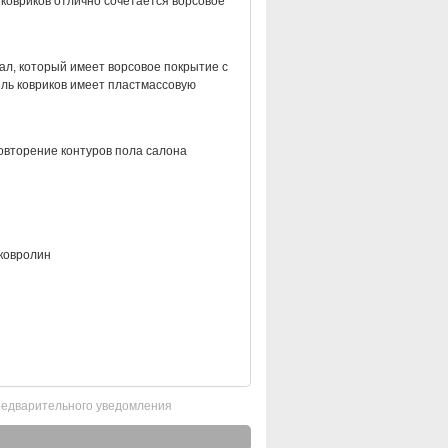
 ковриков отлично сочетается ворсовое
ал, который имеет ворсовое покрытие с
ель ковриков имеет пластмассовую
овторение контуров пола салона
ковролин
редварительного уведомления