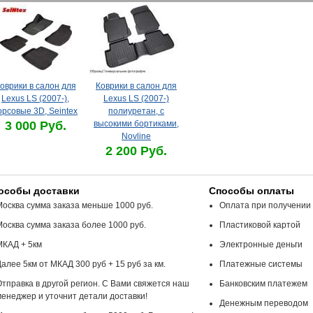
оврики в салон для
Коврики в салон для
Lexus LS (2007-),
Lexus LS (2007-)
орсовые 3D, Seintex
полиуретан, с
3 000 Руб.
высокими бортиками,
Novline
2 200 Руб.
особы доставки
Способы оплаты
Москва сумма заказа меньше 1000 руб.
Оплата при получении
Москва сумма заказа более 1000 руб.
Пластиковой картой
МКАД + 5км
Электронные деньги
алее 5км от МКАД 300 руб + 15 руб за км.
Платежные системы
Отправка в другой регион. С Вами свяжется наш
Банковским платежем
менеджер и уточнит детали доставки!
Денежным переводом