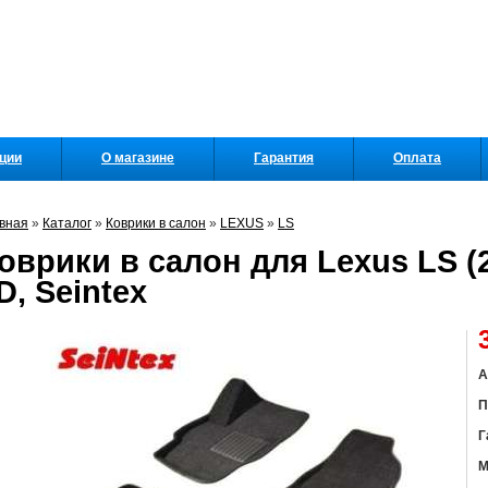
кции
О магазине
Гарантия
Оплата
вная
»
Каталог
»
Коврики в салон
»
LEXUS
»
LS
оврики в салон для Lexus LS (
D, Seintex
А
П
Г
М