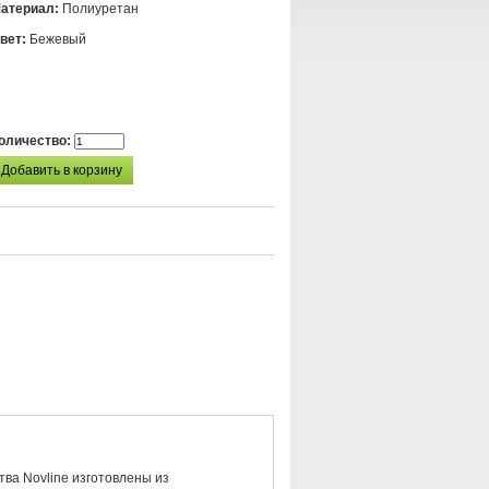
атериал:
Полиуретан
вет:
Бежевый
оличество:
тва Novline изготовлены из