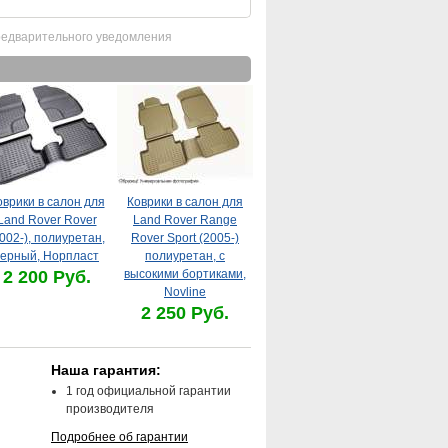
редварительного уведомления
оврики в салон для
Коврики в салон для
Land Rover Rover
Land Rover Range
002-), полиуретан,
Rover Sport (2005-)
черный, Норпласт
полиуретан, с
2 200 Руб.
высокими бортиками,
Novline
2 250 Руб.
Наша гарантия:
1 год официальной гарантии
производителя
Подробнее об гарантии