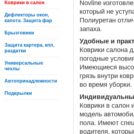
Novline изготовл
Коврики в салон
который не уступ
Дефлекторы окон,
Полиуретан отлич
капота. Защита фар
запаха.
Брызговики
Удобные и прак
Защита картера, кпп,
Коврики салона д
раздатки
погодные условия
Универсальные
Имеющиеся высок
чехлы
грязь внутри ков
Автопринадлежности
во время уборки.
Подкрылки
Индивидуальны
Коврики в салон 
модель автомоби
пола. Имеют спе
водителя, которы