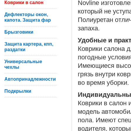
Novline изготовл
Коврики в салон
который не уступ
Дефлекторы окон,
Полиуретан отлич
капота. Защита фар
запаха.
Брызговики
Удобные и прак
Защита картера, кпп,
Коврики салона дл
раздатки
погодные условия
Универсальные
Имеющиеся высок
чехлы
грязь внутри ков
Автопринадлежности
во время уборки.
Подкрылки
Индивидуальны
Коврики в салон 
модель автомоби
пола. Имеют спе
водителя, которы