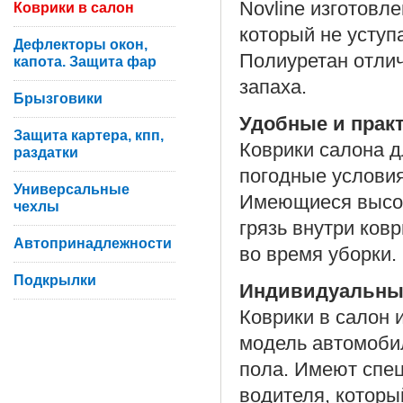
Novline изготовл
Коврики в салон
который не уступ
Дефлекторы окон,
Полиуретан отлич
капота. Защита фар
запаха.
Брызговики
Удобные и прак
Защита картера, кпп,
Коврики салона д
раздатки
погодные условия
Универсальные
Имеющиеся высок
чехлы
грязь внутри ков
Автопринадлежности
во время уборки.
Подкрылки
Индивидуальны
Коврики в салон 
модель автомоби
пола. Имеют спе
водителя, которы