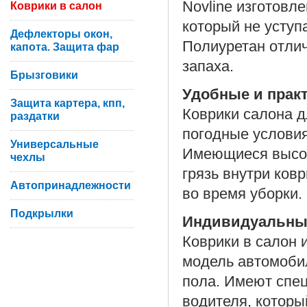
Novline изготовл
Коврики в салон
который не уступ
Дефлекторы окон,
Полиуретан отлич
капота. Защита фар
запаха.
Брызговики
Удобные и прак
Защита картера, кпп,
Коврики салона 
раздатки
погодные условия
Универсальные
Имеющиеся высок
чехлы
грязь внутри ков
Автопринадлежности
во время уборки.
Подкрылки
Индивидуальны
Коврики в салон 
модель автомоби
пола. Имеют спе
водителя, которы