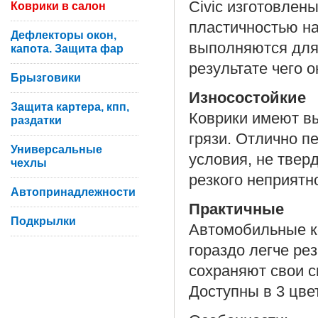
Civic изготовлен
Коврики в салон
пластичностью на
Дефлекторы окон,
выполняются для
капота. Защита фар
результате чего 
Брызговики
Износостойкие
Защита картера, кпп,
Коврики имеют вы
раздатки
грязи. Отлично п
Универсальные
условия, не твер
чехлы
резкого неприятн
Автопринадлежности
Практичные
Подкрылки
Автомобильные ко
гораздо легче ре
сохраняют свои с
Доступны в 3 цве