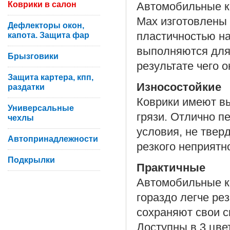
Коврики в салон
Автомобильные ко
Max изготовлены 
Дефлекторы окон,
пластичностью на
капота. Защита фар
выполняются для
Брызговики
результате чего 
Защита картера, кпп,
Износостойкие
раздатки
Коврики имеют вы
Универсальные
грязи. Отлично п
чехлы
условия, не твер
Автопринадлежности
резкого неприятн
Подкрылки
Практичные
Автомобильные ко
гораздо легче ре
сохраняют свои с
Доступны в 3 цве