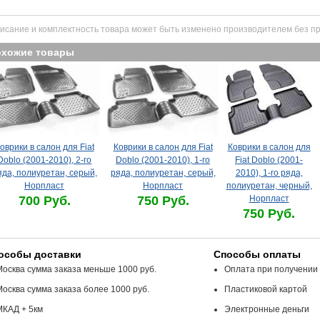
исание и комплектность товара может быть изменено производителем без п
охожие товары
оврики в салон для Fiat
Коврики в салон для Fiat
Коврики в салон для
Doblo (2001-2010), 2-го
Doblo (2001-2010), 1-го
Fiat Doblo (2001-
яда, полиуретан, серый,
ряда, полиуретан, серый,
2010), 1-го ряда,
Норпласт
Норпласт
полиуретан, черный,
700 Руб.
750 Руб.
Норпласт
750 Руб.
особы доставки
Способы оплаты
Москва сумма заказа меньше 1000 руб.
Оплата при получении
Москва сумма заказа более 1000 руб.
Пластиковой картой
МКАД + 5км
Электронные деньги