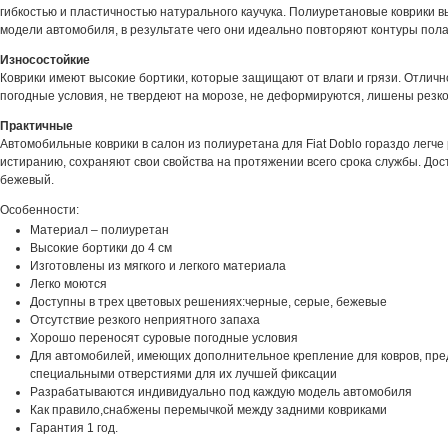
гибкостью и пластичностью натурального каучука. Полиуретановые коврики 
модели автомобиля, в результате чего они идеально повторяют контуры пола
Износостойкие
Коврики имеют высокие бортики, которые защищают от влаги и грязи. Отлич
погодные условия, не твердеют на морозе, не деформируются, лишены резког
Практичные
Автомобильные коврики в салон из полиуретана для Fiat Doblo гораздо легче 
истиранию, сохраняют свои свойства на протяжении всего срока службы. Дост
бежевый.
Особенности:
Материал – полиуретан
Высокие бортики до 4 см
Изготовлены из мягкого и легкого материала
Легко моются
Доступны в трех цветовых решениях:черные, серые, бежевые
Отсутствие резкого неприятного запаха
Хорошо переносят суровые погодные условия
Для автомобилей, имеющих дополнительное крепление для ковров, пре
специальными отверстиями для их лучшей фиксации
Разрабатываются индивидуально под каждую модель автомобиля
Как правило,снабжены перемычкой между задними ковриками
Гарантия 1 год.