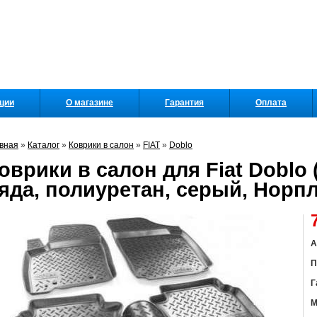
кции
О магазине
Гарантия
Оплата
вная
»
Каталог
»
Коврики в салон
»
FIAT
»
Doblo
оврики в салон для Fiat Doblo (
яда, полиуретан, серый, Норп
А
П
Г
М