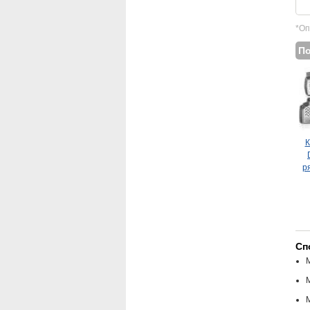
*Оп
П
К
р
Сп