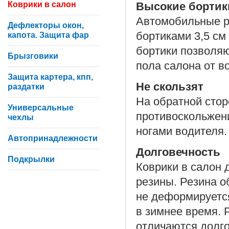
Коврики в салон
Высокие бортик
Автомобильные ре
Дефлекторы окон,
бортиками 3,5 с
капота. Защита фар
бортики позволя
Брызговики
пола салона от во
Защита картера, кпп,
Не скользят
раздатки
На обратной сто
Универсальные
противоскольжени
чехлы
ногами водителя.
Автопринадлежности
Долговечность
Подкрылки
Коврики в салон
резины. Резина о
не деформируется
в зимнее время. 
отличаются долго