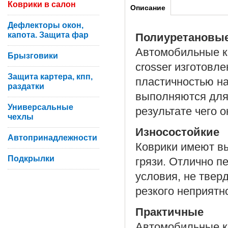
Коврики в салон
Описание
Дефлекторы окон,
капота. Защита фар
Полиуретановы
Автомобильные ко
Брызговики
crosser изготовл
Защита картера, кпп,
пластичностью на
раздатки
выполняются для
Универсальные
результате чего 
чехлы
Износостойкие
Автопринадлежности
Коврики имеют вы
Подкрылки
грязи. Отлично п
условия, не твер
резкого неприятн
Практичные
Автомобильные ко