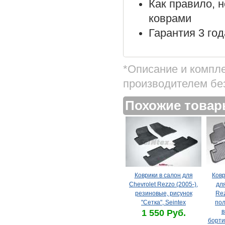
Как правило, 
коврами
Гарантия 3 год
*Описание и компл
производителем бе
Похожие това
Коврики в салон для
Ковр
Chevrolet Rezzo (2005-),
для
резиновые, рисунок
Rez
"Сетка", Seintex
пол
1 550 Руб.
в
борти