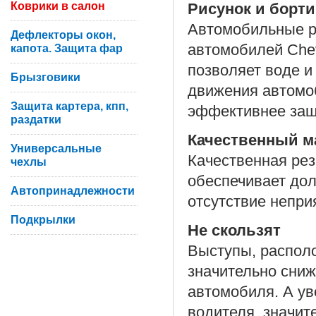
Коврики в салон
Рисунок и борти
Автомобильные р
Дефлекторы окон,
автомобилей Chev
капота. Защита фар
позволяет воде и
Брызговики
движения автомо
Защита картера, кпп,
эффективнее защ
раздатки
Качественный м
Универсальные
Качественная рез
чехлы
обеспечивает дол
Автопринадлежности
отсутствие неприя
Подкрылки
Не скользят
Выступы, располо
значительно сни
автомобиля. А у
водителя, значит