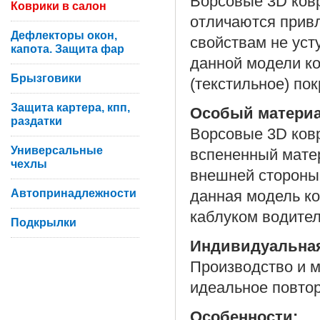
Ворсовые 3D ковр
Коврики в салон
отличаются прив
Дефлекторы окон,
свойствам не уст
капота. Защита фар
данной модели ко
Брызговики
(текстильное) по
Защита картера, кпп,
Особый матери
раздатки
Ворсовые 3D ковр
Универсальные
вспененный матер
чехлы
внешней стороны 
Автопринадлежности
данная модель ко
каблуком водител
Подкрылки
Индивидуальна
Производство и м
идеальное повтор
Особенности: