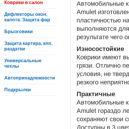
Коврики в салон
Автомобильные ко
Amulet изготовле
Дефлекторы окон,
пластичностью на
капота. Защита фар
выполняются для
Брызговики
результате чего 
Защита картера, кпп,
Износостойкие
раздатки
Коврики имеют вы
Универсальные
грязи. Отлично п
чехлы
условия, не твер
Автопринадлежности
резкого неприятн
Подкрылки
Практичные
Автомобильные ко
Amulet гораздо л
сохраняют свои с
Доступны в 3 цве