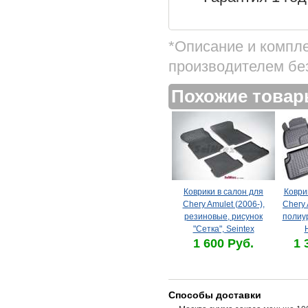
*Описание и компл
производителем бе
Похожие това
Коврики в салон для
Коври
Chery Amulet (2006-),
Chery 
резиновые, рисунок
полиу
"Сетка", Seintex
1 600 Руб.
1 
Способы доставки