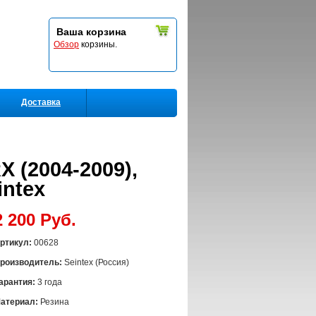
Ваша корзина
Обзор
корзины.
Доставка
X (2004-2009),
intex
2 200 Руб.
ртикул:
00628
роизводитель:
Seintex (Россия)
арантия:
3 года
атериал:
Резина