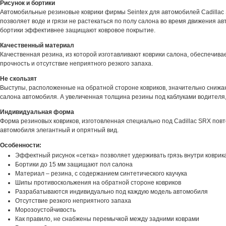
Рисунок и бортики
Автомобильные резиновые коврики фирмы Seintex для автомобилей Cadillac 
позволяет воде и грязи не растекаться по полу салона во время движения а
бортики эффективнее защищают ковровое покрытие.
Качественный материал
Качественная резина, из которой изготавливают коврики салона, обеспечивае
прочность и отсутствие неприятного резкого запаха.
Не скользят
Выступы, расположенные на обратной стороне ковриков, значительно снижа
салона автомобиля. А увеличенная толщина резины под каблуками водителя,
Индивидуальная форма
Форма резиновых ковриков, изготовленная специально под Cadillac SRX повт
автомобиля элегантный и опрятный вид.
Особенности:
Эффектный рисунок «сетка» позволяет удерживать грязь внутри коврик
Бортики до 15 мм защищают пол салона
Материал – резина, с содержанием синтетического каучука
Шипы противоскольжения на обратной стороне ковриков
Разрабатываются индивидуально под каждую модель автомобиля
Отсутствие резкого неприятного запаха
Морозоустойчивость
Как правило, не снабжены перемычкой между задними коврами