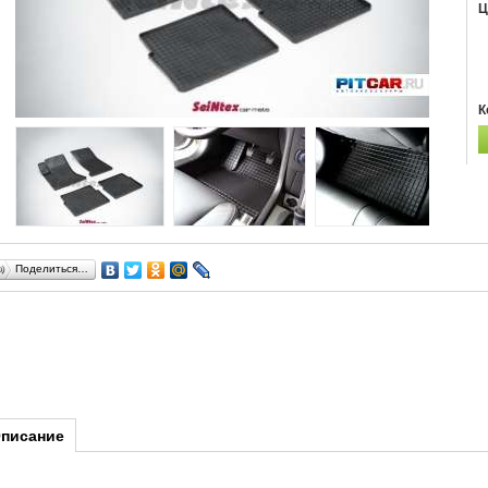
Ц
К
Поделиться…
писание