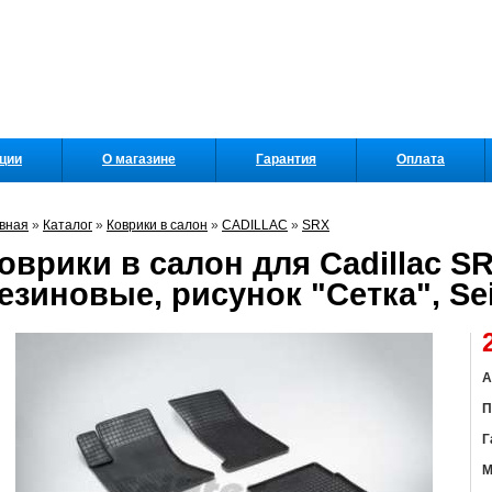
кции
О магазине
Гарантия
Оплата
вная
»
Каталог
»
Коврики в салон
»
CADILLAC
»
SRX
оврики в салон для Cadillac SR
езиновые, рисунок "Сетка", Se
А
П
Г
М