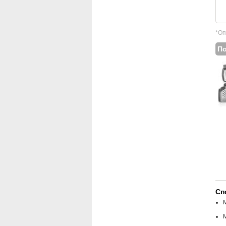
*Оп
П
Сп