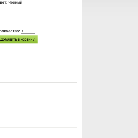
вет:
Черный
оличество: