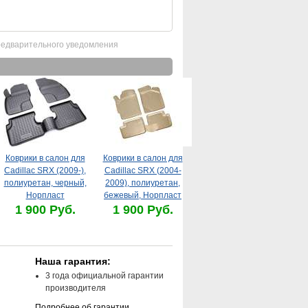
редварительного уведомления
Коврики в салон для
Коврики в салон для
Cadillac SRX (2009-),
Cadillac SRX (2004-
полиуретан, черный,
2009), полиуретан,
Норпласт
бежевый, Норпласт
1 900 Руб.
1 900 Руб.
Наша гарантия:
3 года официальной гарантии
производителя
Подробнее об гарантии