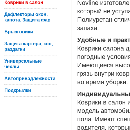
Novline изготовл
Коврики в салон
который не уступ
Дефлекторы окон,
Полиуретан отлич
капота. Защита фар
запаха.
Брызговики
Удобные и прак
Защита картера, кпп,
Коврики салона д
раздатки
погодные условия
Универсальные
Имеющиеся высок
чехлы
грязь внутри ков
Автопринадлежности
во время уборки.
Подкрылки
Индивидуальны
Коврики в салон 
модель автомоби
пола. Имеют спе
водителя, которы