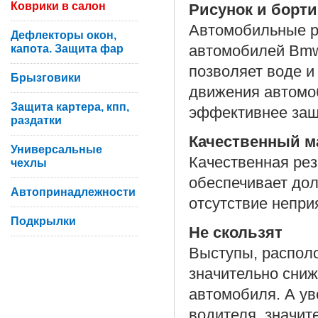
Коврики в салон
Рисунок и борти
Автомобильные р
Дефлекторы окон,
капота. Защита фар
автомобилей Bmw 
позволяет воде и
Брызговики
движения автомо
Защита картера, кпп,
эффективнее защ
раздатки
Качественный м
Универсальные
Качественная рез
чехлы
обеспечивает дол
Автопринадлежности
отсутствие неприя
Подкрылки
Не скользят
Выступы, располо
значительно сни
автомобиля. А у
водителя, значит