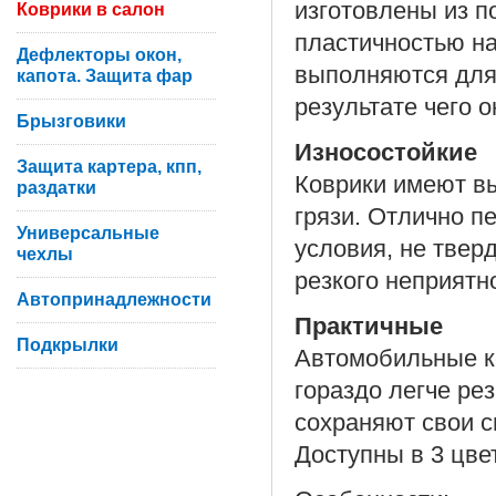
изготовлены из п
Коврики в салон
пластичностью на
Дефлекторы окон,
выполняются для
капота. Защита фар
результате чего 
Брызговики
Износостойкие
Защита картера, кпп,
Коврики имеют вы
раздатки
грязи. Отлично п
Универсальные
условия, не твер
чехлы
резкого неприятн
Автопринадлежности
Практичные
Подкрылки
Автомобильные ко
гораздо легче ре
сохраняют свои с
Доступны в 3 цве