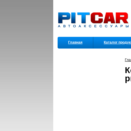
Главная
Каталог проду
Партнеры
Гла
К
р