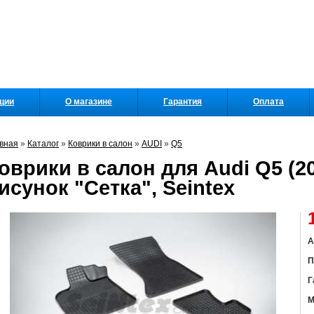
кции
О магазине
Гарантия
Оплата
вная
»
Каталог
»
Коврики в салон
»
AUDI
»
Q5
оврики в салон для Audi Q5 (20
исунок "Сетка", Seintex
А
П
Г
М