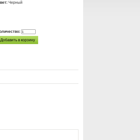
вет:
Черный
оличество: