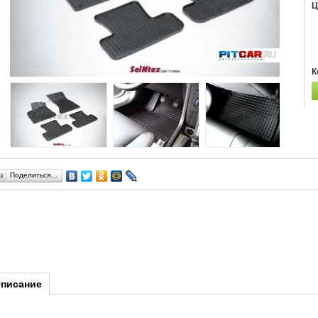
Ц
К
Поделиться…
писание