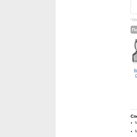
*Оп
П
К
Q
Сп