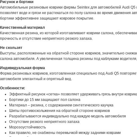
Рисунок и бортики
Автомобильные резиновые коврики фирмы Seintex для автомобилей Audi Q5 
позволяет воде и грязи не растекаться по полу салона во время движения а
бортики эффективнее защищают ковровое покрытие.
Качественный материал
Качественная резина, из которой изготавливают коврики салона, обеспечивае
прочность и отсутствие неприятного резкого запаха.
Не скользят
Выступы, расположенные на обратной стороне ковриков, значительно снижа
салона автомобиля. А увеличенная толщина резины под каблуками водителя,
Индивидуальная форма
Форма резиновых ковриков, изготовленная специально под Audi Q5 повторяет
автомобиля элегантный и опрятный вид.
Особенности:
Эффектный рисунок «сетка» позволяет удерживать грязь внутри коврик
Бортики до 15 мм защищают пол салона
Материал – резина, с содержанием синтетического каучука
Шипы противоскольжения на обратной стороне ковриков
Разрабатываются индивидуально под каждую модель автомобиля
Отсутствие резкого неприятного запаха
Морозоустойчивость
Как правило, не снабжены перемычкой между задними коврами