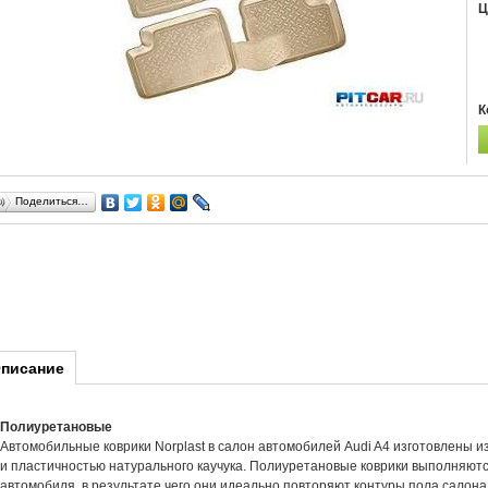
Ц
К
Поделиться…
писание
Полиуретановые
Автомобильные коврики Norplast в салон автомобилей Audi A4 изготовлены и
и пластичностью натурального каучука. Полиуретановые коврики выполняют
автомобиля, в результате чего они идеально повторяют контуры пола салона