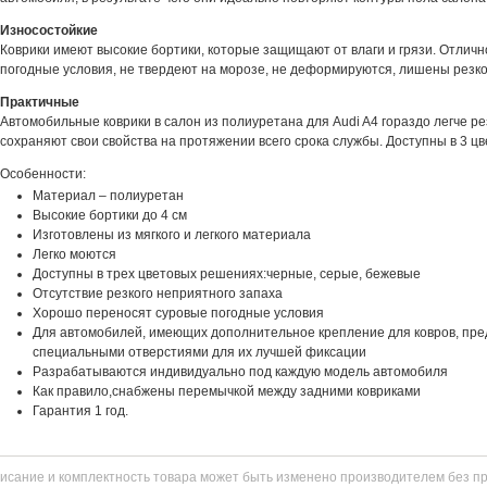
Износостойкие
Коврики имеют высокие бортики, которые защищают от влаги и грязи. Отлич
погодные условия, не твердеют на морозе, не деформируются, лишены резког
Практичные
Автомобильные коврики в салон из полиуретана для Audi A4 гораздо легче ре
сохраняют свои свойства на протяжении всего срока службы. Доступны в 3 цв
Особенности:
Материал – полиуретан
Высокие бортики до 4 см
Изготовлены из мягкого и легкого материала
Легко моются
Доступны в трех цветовых решениях:черные, серые, бежевые
Отсутствие резкого неприятного запаха
Хорошо переносят суровые погодные условия
Для автомобилей, имеющих дополнительное крепление для ковров, пре
специальными отверстиями для их лучшей фиксации
Разрабатываются индивидуально под каждую модель автомобиля
Как правило,снабжены перемычкой между задними ковриками
Гарантия 1 год.
исание и комплектность товара может быть изменено производителем без п