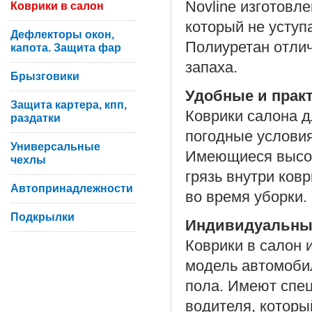
Novline изготовл
Коврики в салон
который не уступ
Дефлекторы окон,
Полиуретан отлич
капота. Защита фар
запаха.
Брызговики
Удобные и прак
Защита картера, кпп,
Коврики салона д
раздатки
погодные условия
Универсальные
Имеющиеся высок
чехлы
грязь внутри ков
Автопринадлежности
во время уборки.
Подкрылки
Индивидуальны
Коврики в салон 
модель автомоби
пола. Имеют спе
водителя, которы