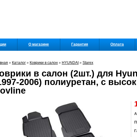
кции
О магазине
Гарантия
Оплата
вная
»
Каталог
»
Коврики в салон
»
HYUNDAI
»
Starex
оврики в салон (2шт.) для Hyun
1997-2006) полиуретан, с высо
ovline
А
П
Г