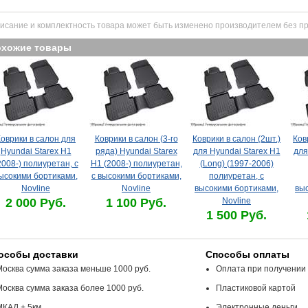
исание и комплектность товара может быть изменено производителем без п
охожие товары
Коврики в салон для
Коврики в салон (3-го
Коврики в салон (2шт.)
Ков
Hyundai Starex H1
ряда) Hyundai Starex
для Hyundai Starex H1
для
2008-) полиуретан, с
H1 (2008-) полиуретан,
(Long) (1997-2006)
ысокими бортиками,
с высокими бортиками,
полиуретан, с
Novline
Novline
высокими бортиками,
вы
2 000 Руб.
1 100 Руб.
Novline
1 500 Руб.
особы доставки
Способы оплаты
Москва сумма заказа меньше 1000 руб.
Оплата при получении
Москва сумма заказа более 1000 руб.
Пластиковой картой
МКАД + 5км
Электронные деньги