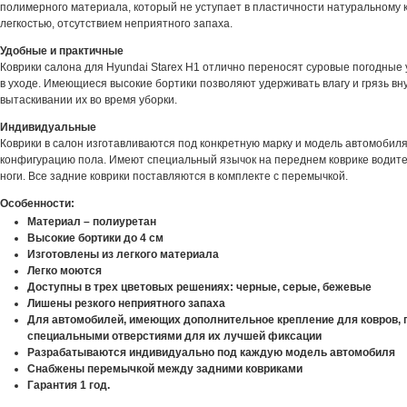
полимерного материала, который не уступает в пластичности натуральному 
легкостью, отсутствием неприятного запаха.
Удобные и практичные
Коврики салона для Hyundai Starex H1 отлично переносят суровые погодные 
в уходе. Имеющиеся высокие бортики позволяют удерживать влагу и грязь вну
вытаскивании их во время уборки.
Индивидуальные
Коврики в салон изготавливаются под конкретную марку и модель автомобиля
конфигурацию пола. Имеют специальный язычок на переднем коврике водите
ноги. Все задние коврики поставляются в комплекте с перемычкой.
Особенности:
Материал – полиуретан
Высокие бортики до 4 см
Изготовлены из легкого материала
Легко моются
Доступны в трех цветовых решениях: черные, серые, бежевые
Лишены резкого неприятного запаха
Для автомобилей, имеющих дополнительное крепление для ковров, 
специальными отверстиями для их лучшей фиксации
Разрабатываются индивидуально под каждую модель автомобиля
Снабжены перемычкой между задними ковриками
Гарантия 1 год.