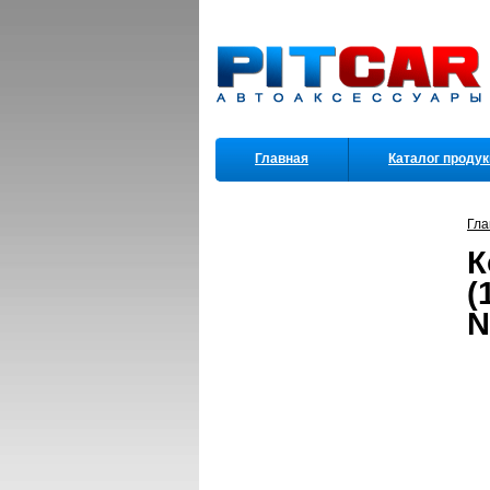
Главная
Каталог проду
Партнеры
Гла
К
(
N