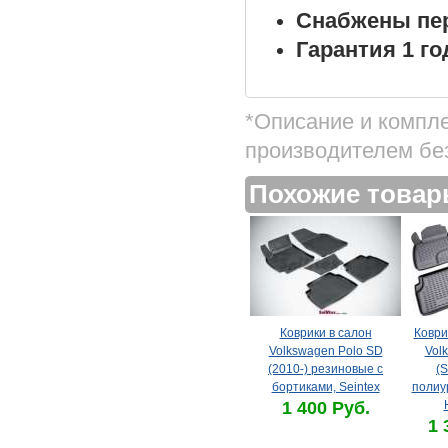
Снабжены пе
Гарантия 1 го
*Описание и компл
производителем бе
Похожие това
Коврики в салон
Коври
Volkswagen Polo SD
Vol
(2010-) резиновые с
(S
бортиками, Seintex
полиу
1 400 Руб.
1 