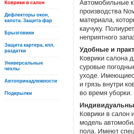
Автомобильные ко
Коврики в салон
производства Nov
Дефлекторы окон,
материала, котор
капота. Защита фар
каучуку. Полиуре
Брызговики
неприятного запа
Защита картера, кпп,
Удобные и прак
раздатки
Коврики салона д
Универсальные
суровые погодные
чехлы
уходе. Имеющиес
Автопринадлежности
и грязь внутри к
во время уборки.
Подкрылки
Индивидуальны
Коврики в салон 
модель автомоби
пола. Имеют спе