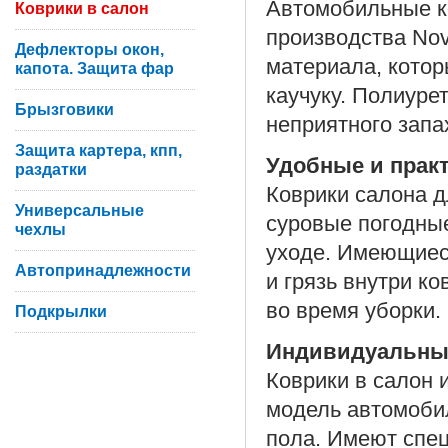
Автомобильные ко
Коврики в салон
производства Nov
Дефлекторы окон,
материала, котор
капота. Защита фар
каучуку. Полиуре
Брызговики
неприятного запа
Защита картера, кпп,
Удобные и прак
раздатки
Коврики салона д
Универсальные
суровые погодные
чехлы
уходе. Имеющиес
Автопринадлежности
и грязь внутри к
во время уборки.
Подкрылки
Индивидуальны
Коврики в салон 
модель автомоби
пола. Имеют спе