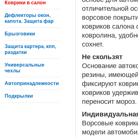
Коврики в салон
отличительной ос
Дефлекторы окон,
ворсовое покрыти
капота. Защита фар
ковриков салона 
Брызговики
ковролина, удобн
сохнет.
Защита картера, кпп,
раздатки
Не скользят
Универсальные
Основание автоко
чехлы
резины, имеющей
фиксируют коврик
Автопринадлежности
ковриков удержив
Подкрылки
переносит мороз.
Индивидуальна
Ворсовые коврики
модели автомоби