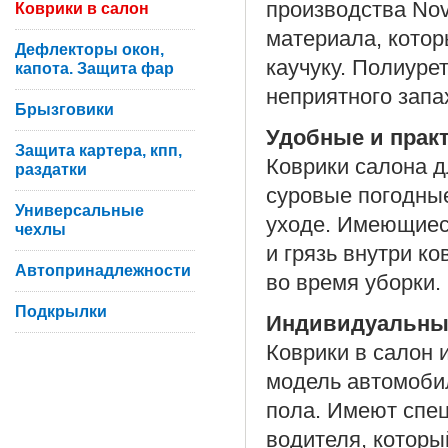
производства Nov
Коврики в салон
материала, котор
Дефлекторы окон,
каучуку. Полиуре
капота. Защита фар
неприятного запа
Брызговики
Удобные и прак
Защита картера, кпп,
Коврики салона д
раздатки
суровые погодные
Универсальные
уходе. Имеющиес
чехлы
и грязь внутри к
Автопринадлежности
во время уборки.
Подкрылки
Индивидуальны
Коврики в салон 
модель автомоби
пола. Имеют спе
водителя, которы