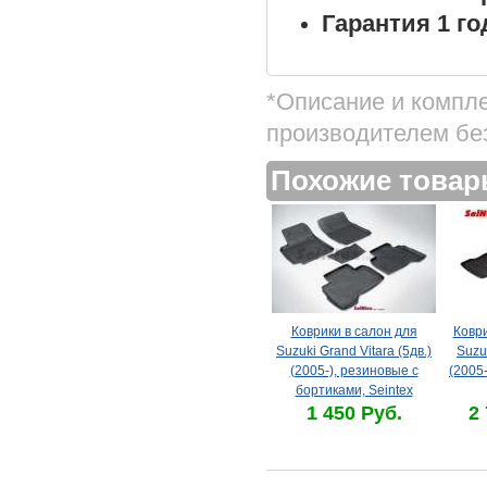
Гарантия 1 го
*Описание и компл
производителем бе
Похожие това
Коврики в салон для
Коври
Suzuki Grand Vitara (5дв.)
Suzu
(2005-), резиновые с
(2005
бортиками, Seintex
1 450 Руб.
2