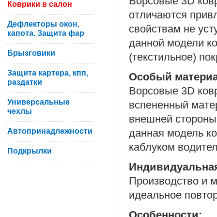
Ворсовые 3D ковр
Коврики в салон
отличаются прив
Дефлекторы окон,
свойствам не уст
капота. Защита фар
данной модели ко
Брызговики
(текстильное) по
Защита картера, кпп,
Особый матери
раздатки
Ворсовые 3D ковр
Универсальные
вспененный матер
чехлы
внешней стороны 
Автопринадлежности
данная модель ко
каблуком водител
Подкрылки
Индивидуальна
Производство и м
идеальное повтор
Особенности: