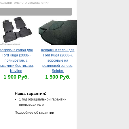
редварительного уведомления
Коврики в салон для
Коврики в салон для
Ford Kuga (2008-)
Ford Kuga (2008-),
полиуретан, с
ворсовые на
высокими бортиками,
резиновой основе,
Novline
Seintex
1 900 Руб.
1 500 Руб.
Наша гарантия:
1 год официальной гарантии
производителя
Подробнее об гарантии