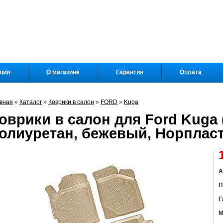
кции
О магазине
Гарантия
Оплата
вная
»
Каталог
»
Коврики в салон
»
FORD
»
Kuga
оврики в салон для Ford Kuga (
олиуретан, бежевый, Норплас
А
П
Г
М