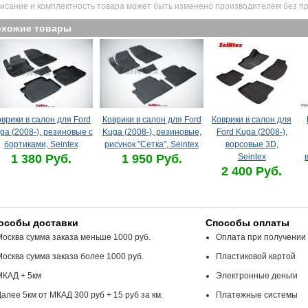
исание и комплектность товара может быть изменено производителем без п
охожие товары
врики в салон для Ford
Коврики в салон для Ford
Коврики в салон для
ga (2008-), резиновые с
Kuga (2008-), резиновые,
Ford Kuga (2008-),
бортиками, Seintex
рисунок "Сетка", Seintex
ворсовые 3D,
1 380 Руб.
1 950 Руб.
Seintex
2 400 Руб.
особы доставки
Способы оплаты
Москва сумма заказа меньше 1000 руб.
Оплата при получении
Москва сумма заказа более 1000 руб.
Пластиковой картой
МКАД + 5км
Электронные деньги
алее 5км от МКАД 300 руб + 15 руб за км.
Платежные системы