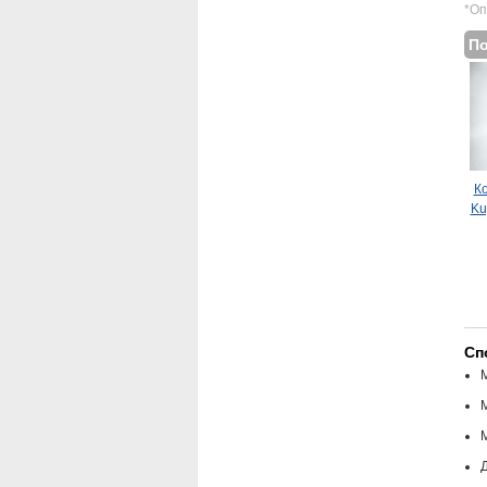
*Оп
П
Ко
Ku
Сп
Д