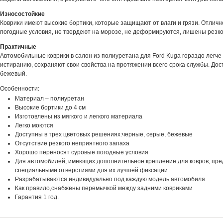
Износостойкие
Коврики имеют высокие бортики, которые защищают от влаги и грязи. Отлич
погодные условия, не твердеют на морозе, не деформируются, лишены резког
Практичные
Автомобильные коврики в салон из полиуретана для Ford Kuga гораздо легче 
истиранию, сохраняют свои свойства на протяжении всего срока службы. Дост
бежевый.
Особенности:
Материал – полиуретан
Высокие бортики до 4 см
Изготовлены из мягкого и легкого материала
Легко моются
Доступны в трех цветовых решениях:черные, серые, бежевые
Отсутствие резкого неприятного запаха
Хорошо переносят суровые погодные условия
Для автомобилей, имеющих дополнительное крепление для ковров, пре
специальными отверстиями для их лучшей фиксации
Разрабатываются индивидуально под каждую модель автомобиля
Как правило,снабжены перемычкой между задними ковриками
Гарантия 1 год.