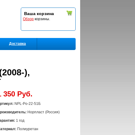
Ваша корзина
Обзор
корзины.
Доставка
2008-),
т
1 350 Руб.
ртикул:
NPL-Po-22-51Б
роизводитель:
Норпласт (Россия)
арантия:
1 год
атериал:
Полиуретан